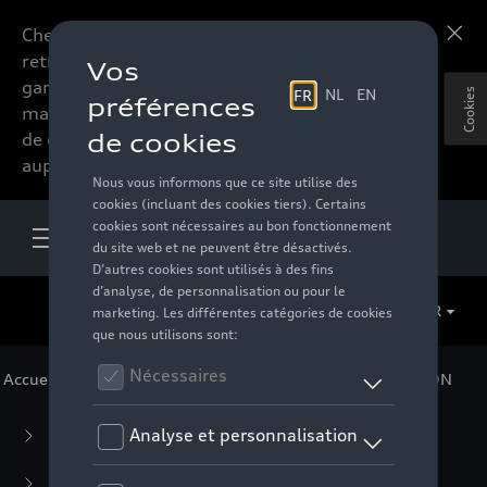
Chers accessoires-lovers,
En savoir plus
retrouvez dorénavant toute la
gamme d’accessoires de votre
Cookies
marque préférée sous forme
de catalogue à commander
auprès de votre distributeur.
FR
Accueil
>
Pour vous
>
CUPRA
>
Collaboration
> WILSON
Business Collection
(59)
Casual Collection
(57)