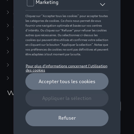
Active Collection
(30)
Audi Sport Collection
(63)
ADUI collection
(10)
F1 Collection
(76)
Miniatures
(22)
Dernière chance
(5)
WILSON
Nombre d'éléments affichés :