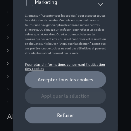
Active Collection
(30)
Audi Sport Collection
(63)
ADUI collection
(10)
Vêtements
(4)
Accessoires
(6)
F1 Collection
(76)
Miniatures
(22)
Dernière chance
(5)
ADUI collection
Nombre d'éléments affichés :