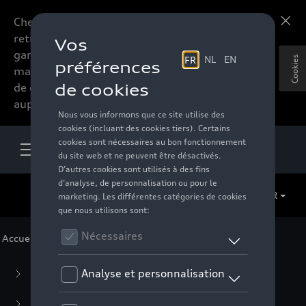
Chers accessoires-lovers,
En savoir plus
retrouvez dorénavant toute la
gamme d’accessoires de votre
Cookies
marque préférée sous forme
de catalogue à commander
auprès de votre distributeur.
FR
Accueil
>
Pour vous
> ADUI collection
Business Collection
(59)
Casual Collection
(57)