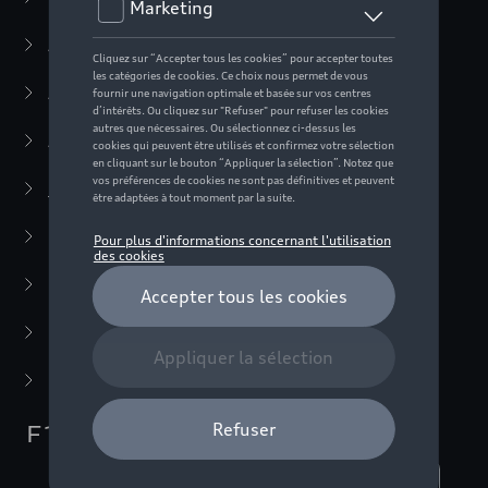
Active Collection
(30)
Audi Sport Collection
(63)
ADUI collection
(10)
F1 Collection
(76)
Vêtements
(50)
Accessoires
(26)
Miniatures
(22)
Dernière chance
(5)
F1 Collection
Nombre d'éléments affichés :