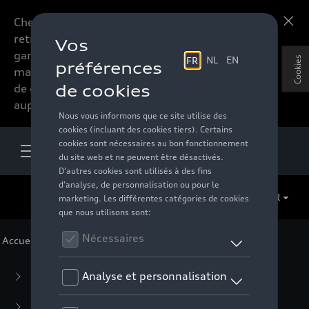
Chers accessoires-lovers,
En savoir plus
retrouvez dorénavant toute la
gamme d’accessoires de votre
Cookies
marque préférée sous forme
de catalogue à commander
auprès de votre distributeur.
FR
Accueil
>
Pour vous
> F1 Collection
Business Collection
(59)
Casual Collection
(57)