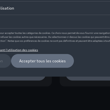
o Audi Tec,
T-shirt Audi Tec,
me, noir
homme, noir
rence: ZZQ3132301402M
Référence: ZZQ3132301
99 €
35,01 €
Voir détails
Voir détails