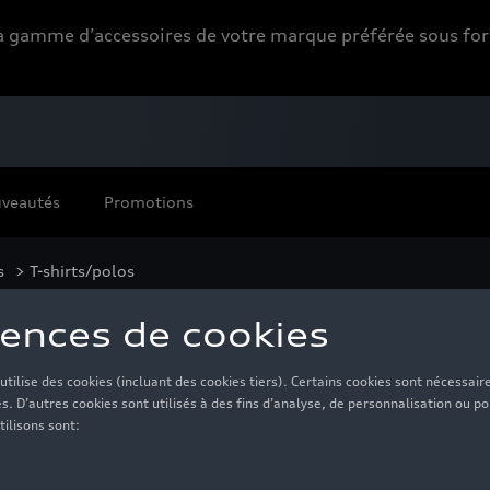
 la gamme d’accessoires de votre marque préférée sous 
veautés
Promotions
s
> T-shirts/polos
hirts/polos