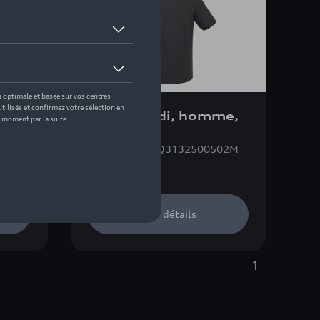
T-shirt Audi, homme,
gris foncé
202M
Référence: ZZQ3132500502M
54,99 €
Voir détails
1