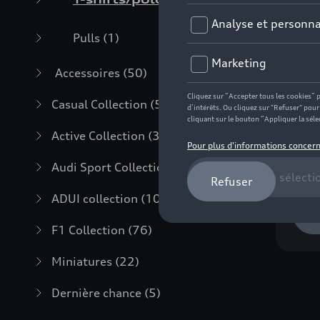
Pulls
(1)
Accessoires
(50)
Casual Collection
(57)
Pol
hom
Active Collection
(30)
Réfé
Audi Sport Collection
(63)
79,
ADUI collection
(10)
F1 Collection
(76)
Miniatures
(22)
Dernière chance
(5)