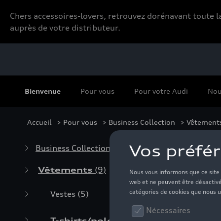
Chers accessoires-lovers, retrouvez dorénavant toute
auprès de votre distributeur.
Bienvenue
Pour vous
Pour votre Audi
Nou
Accueil
>
Pour vous
>
Business Collection
>
Vêtement
T-s
Business Collection
(59)
Vêtements
(9)
Vestes
(5)
T-shirts/polos
(3)