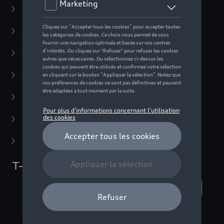
Casual Collection
(57)
Active Collection
(30)
Audi Sport Collection
(63)
ADUI collection
(10)
F1 Collection
(76)
Miniatures
(22)
Dernière chance
(5)
T-shirts/polo's
Nombre d'éléments affichés :