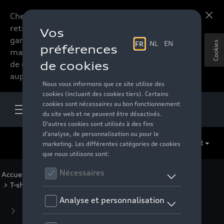
Chers accessoires-lovers,
En savoir plus
retrouvez dorénavant toute la
gamme d’accessoires de votre
Cookies
marque préférée sous forme
de catalogue à commander
auprès de votre distributeur.
FR
Accueil
>
Pour vous
>
Golf Collection
>
Vêtements
> T-shirts/polo's
Business Collection
(59)