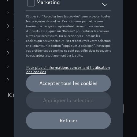
Active Collection
(30)
Audi Sport Collection
(63)
ADUI collection
(10)
F1 Collection
(76)
Miniatures
(22)
Dernière chance
(5)
Kids Collection
Nombre d'éléments affichés :