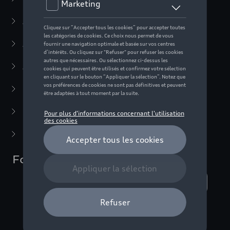
Active Collection
(30)
Audi Sport Collection
(63)
ADUI collection
(10)
F1 Collection
(76)
Miniatures
(22)
Dernière chance
(5)
Football Collection
Nombre d'éléments affichés :