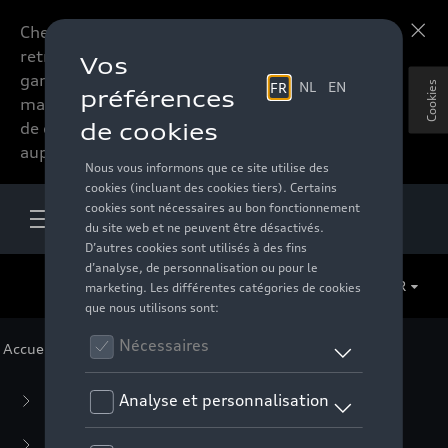
Chers accessoires-lovers,
En savoir plus
retrouvez dorénavant toute la
gamme d’accessoires de votre
Cookies
marque préférée sous forme
de catalogue à commander
auprès de votre distributeur.
FR
Accueil
>
Pour vous
> Football Collection
Business Collection
(59)
Casual Collection
(57)