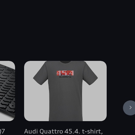
Q7
Audi Quattro 45.4. t-shirt,
Audi t