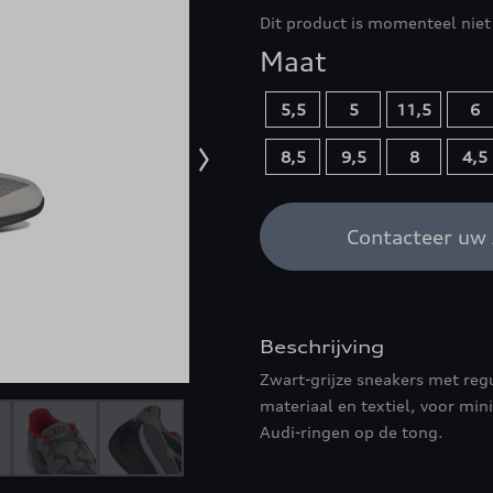
Dit product is momenteel niet
Maat
5,5
5
11,5
6
8,5
9,5
8
4,5
Contacteer uw 
Beschrijving
Zwart-grijze sneakers met regu
materiaal en textiel, voor mi
Audi-ringen op de tong.