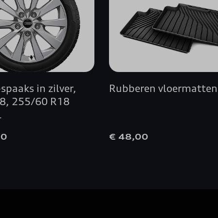
A4 BERLINE
A5 AVANT
A5 BERLINE
spaaks in zilver,
Rubberen vloermatten
A5 COUPÉ
 18, 255/60 R18
L
A5 SPORTBACK
00
€ 48,00
A6 ALLROAD QUATTRO
A6 AVANT
A6 AVANT E-TRON