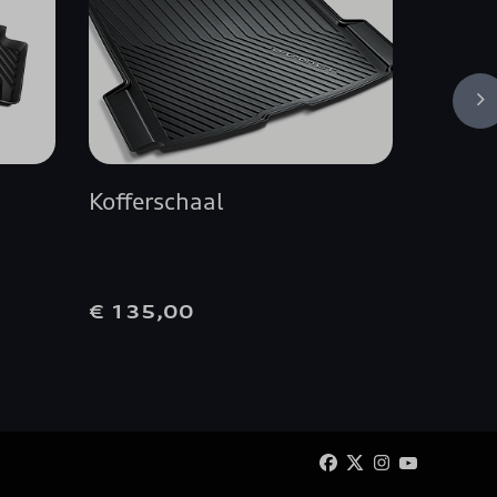
Kofferschaal
Audi I
12 jaa
€ 135,00
€ 365