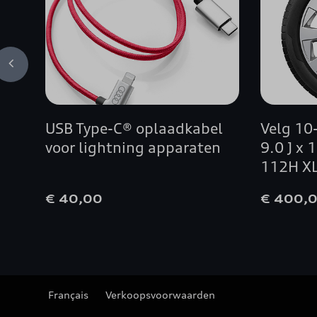
USB Type-C® oplaadkabel
Velg 10-
voor lightning apparaten
9.0 J x
112H X
€ 40,00
€ 400,
Français
Verkoopsvoorwaarden