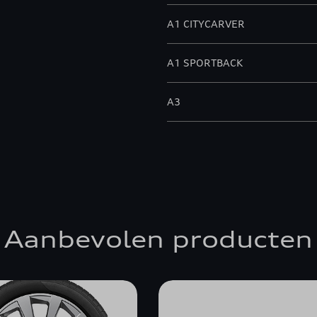
A1 CITYCARVER
A1 SPORTBACK
A3
A3 ALLSTREET
A3 BERLINE
A3 SPORTBACK
Aanbevolen producten
A4 ALLROAD QUATTRO
A4 AVANT