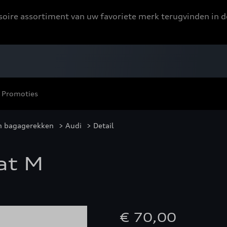
ssoire assortiment van uw favoriete merk terugvinden in d
Promoties
n bagagerekken
>
Audi
> Detail
at M
€ 70,00