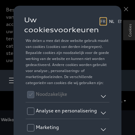
Beste accessoires-lovers,
Meer informatie
vanaf nu kan u het hele
accessoire assortiment van
Cookies
uw favoriete merk
terugvinden in de online
catalogus. Deze kunnen
steeds besteld worden via
uw verdeler.
NL
Welkom
>
Voor u
>
F1 Collectie
>
Accessoires
> Detail