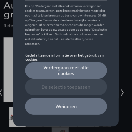
Audi F1 Fero sneakers,
grijs/zwart - 5,5
Referentie: ZZQ3132605604