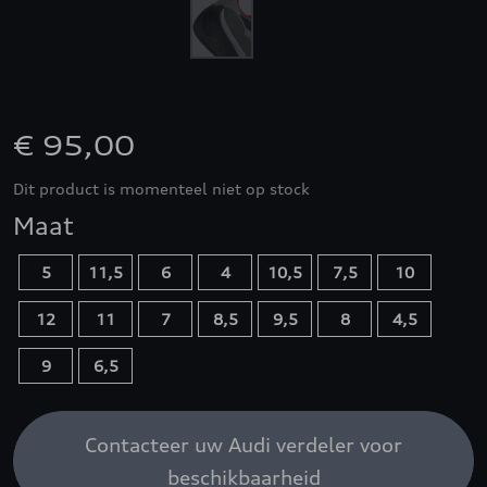
€ 95,00
Dit product is momenteel niet op stock
Maat
5
11,5
6
4
10,5
7,5
10
12
11
7
8,5
9,5
8
4,5
9
6,5
Contacteer uw Audi verdeler voor
beschikbaarheid