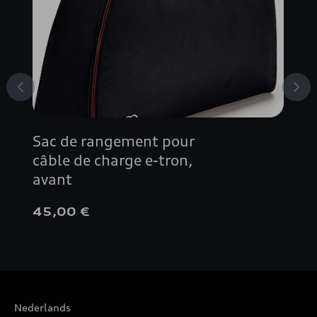
E-TRON GT
Q2
Q3
Q3 SPORTBACK
Sac de rangement pour
S1
câble de charge e-tron,
avant
S3
45,00 €
SQ2
Nederlands