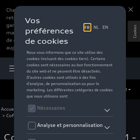
Chers accessoires-lovers,
En savoir plus
retrouvez dorénavant toute la
gamme d’accessoires de votre
Cookies
marque préférée sous forme
de catalogue à commander
auprès de votre distributeur.
FR
Accueil
>
Pour votre Audi
>
Transport
>
Coffres de toit et porte-bagages
>
Thule
> Détail
Coffre de toit Touring M -