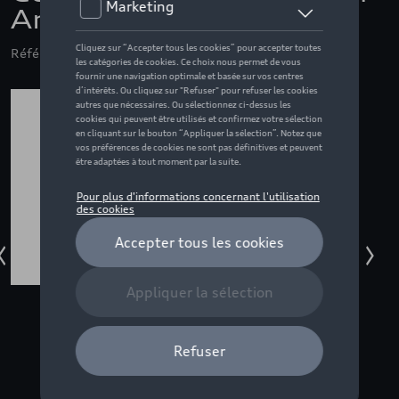
Anthracite aeroskin
Référence: THU634208