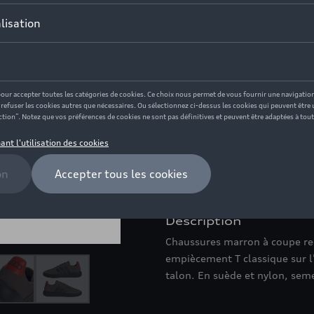
Ce produit n'est actuellement
Taille
11,5
8,5
9,5
11
10
5,5
7
8
Vérifiez la disponi
Description
Chaussures marron à coupe reg
empiècement T classique sur l
talon. En suède et nylon, sem