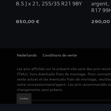
8.5 J x 21, 255/35 R21 98Y
argent, 
R17 99
850,00 €
290,00
Nederlands
Conditions de vente
Les prix affichés sur le présent site sont des prix re
(TVAc), hors éventuels frais de montage. Pour connaitr
vente actuel et les éventuels frais de montage, veuille
votre concessionnaire/agent. Les prix recommandés so
changements sans préavis.
Cookies
Mentions légales
Cookie Policy
Vie privée