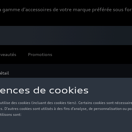
 la gamme d’accessoires de votre marque préférée sous 
veautés
Promotions
étail
Bar, marron
99,99 €