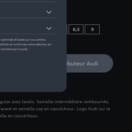
 pas de stock
7,5
5
10,5
6
6,5
9
12
4
4,5
bilité auprès de votre distributeur Audi
ular avec lacets. Semelle intermédiaire rembourrée,
’avant et semelle cup en caoutchouc. Logo Audi sur le
elle en caoutchouc.