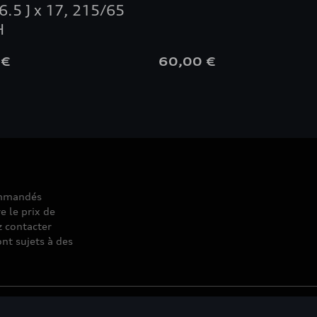
6.5 J x 17, 215/65
H
 €
60,00 €
commandés
e le prix de
z contacter
nt sujets à des
© 2026 D'Ieteren