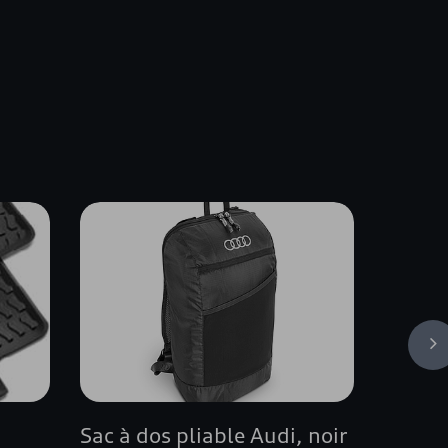
s
Sac à dos pliable Audi, noir
Audi R