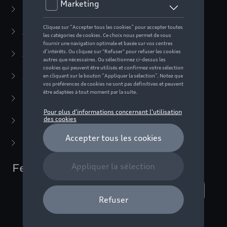
Casual Collection
(57)
Active Collection
(30)
Audi Sport Collection
(63)
ADUI collection
(10)
F1 Collection
(76)
Miniatures
(22)
Dernière chance
(5)
Femmes
Nombre d'éléments affichés :