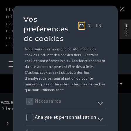
Chers accessoires-lovers,
En savoir plus
retrouvez dorénavant toute la
gamme d’accessoires de votre
Cookies
marque préférée sous forme
de catalogue à commander
auprès de votre distributeur.
FR
Accueil
>
Pour vous
>
Active Collection
>
Vêtements
> Femmes
Business Collection
(59)