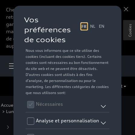
Chers accessoires-lovers,
En savoir plus
retrouvez dorénavant toute la
gamme d’accessoires de votre
Cookies
marque préférée sous forme
de catalogue à commander
auprès de votre distributeur.
FR
Accueil
>
Pour vous
>
Casual Collection
>
Accessoires
> Lunettes de soleil
Business Collection
(59)