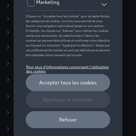
Casual Collection
(57)
Vêtements
(22)
Accessoires
(35)
Montres
(1)
Casquettes/bonnets
(6)
Bagages
(7)
Écharpes
(1)
Lunettes de soleil
(5)
Cuir
(3)