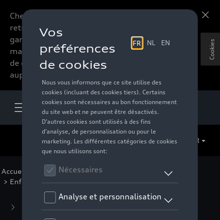
Chers accessoires-lovers,
En savoir plus
retrouvez dorénavant toute la
gamme d’accessoires de votre
Cookies
marque préférée sous forme
de catalogue à commander
auprès de votre distributeur.
FR
Accueil
>
Pour vous
>
Casual Collection
>
Vêtements
> Enfants
Business Collection
(59)