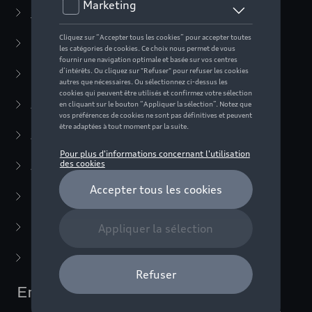
Casual Collection
(57)
Vêtements
(22)
Accessoires
(35)
Active Collection
(30)
Audi Sport Collection
(63)
ADUI collection
(10)
F1 Collection
(76)
Miniatures
(22)
Dernière chance
(5)
Enfants