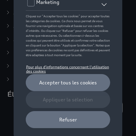
Active Collection
(30)
Audi Sport Collection
(63)
ADUI collection
(10)
F1 Collection
(76)
Miniatures
(22)
Dernière chance
(5)
Éléments publicitaires
Nombre d'éléments affichés :