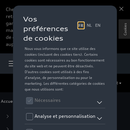
Chers accessoires-lovers,
En savoir plus
retrouvez dorénavant toute la
gamme d’accessoires de votre
Cookies
marque préférée sous forme
de catalogue à commander
auprès de votre distributeur.
FR
Accueil
>
Pour vous
> Éléments publicitaires
Business Collection
(59)
Casual Collection
(57)