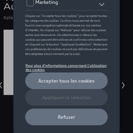
Audi F1 Fan, gris
Référence: ZZQ3132601402M