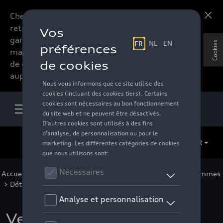
Chers accessoires-lovers,
En savoir plus
retrouvez dorénavant toute la
gamme d’accessoires de votre
Cookies
marque préférée sous forme
de catalogue à commander
auprès de votre distributeur.
FR
Accueil
>
Pour vous
>
F1 Collection
>
Vêtements
>
Hommes
> Détail
Veste de survêtement