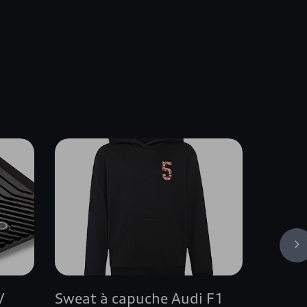
s
V
Sweat à capuche Audi F1
Film d