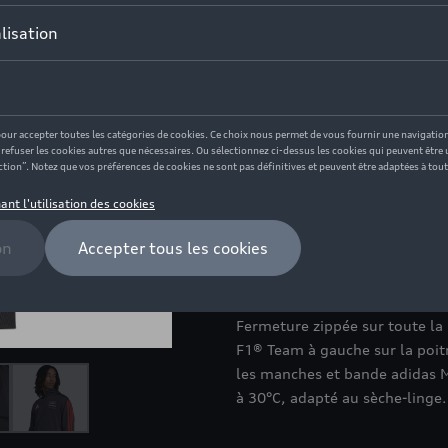
Ce produit n'est actuellement
Taille
M
XL
S
L
Vérifiez la disponi
Description
Veste d’entraînement noir-gris
Fermeture zippée sur toute la 
F1® Team à gauche sur la poitr
les manches et bande adidas M
à 30°C, adapté au sèche-linge.