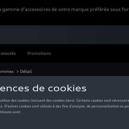
 la gamme d’accessoires de votre marque préférée sous 
veautés
Promotions
ommes
> Détail
ent Audi F1 Fan, gri
70,00 €