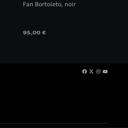
Fan Bortoleto, noir
de ch
95,00 €
42,00