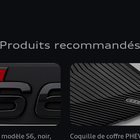
Produits recommandé
modèle S6, noir,
Coquille de coffre PHE