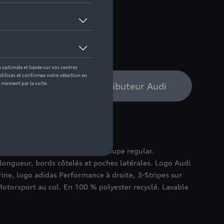
 pas de stock
XXL
bilité auprès de votre distributeur Audi
 en tricot avec col montant et coupe regular.
longueur, bords côtelés et poches latérales. Logo Audi
ine, logo adidas Performance à droite, 3-Stripes sur
otorsport au col. En 100 % polyester recyclé. Lavable