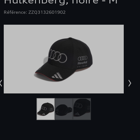
Hulkenberg, noire - M
Référence: ZZQ3132601902