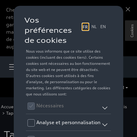
Chers accessoires-lovers,
En savoir plus
retrouvez dorénavant toute la
gamme d’accessoires de votre
Cookies
marque préférée sous forme
de catalogue à commander
auprès de votre distributeur.
FR
Accueil
>
Pour votre Audi
>
Confort et protection
>
Tapis
>
Tapis en caoutchouc
> Détail
Tapis en caoutchouc