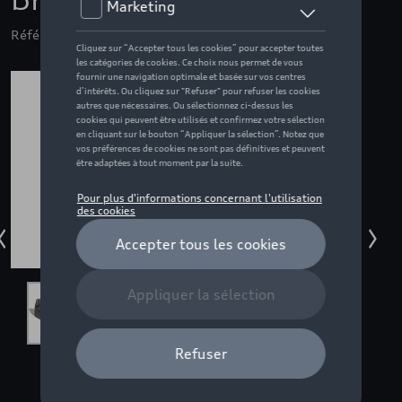
brunes - 12
Référence: ZZQ3132604917