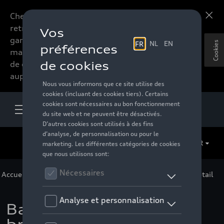
Chers accessoires-lovers,
En savoir plus
retrouvez dorénavant toute la
gamme d’accessoires de votre
Cookies
marque préférée sous forme
de catalogue à commander
auprès de votre distributeur.
FR
Accueil
>
Pour vous
>
F1 Collection
>
Accessoires
> Détail
Baskets Audi F1 Camp,