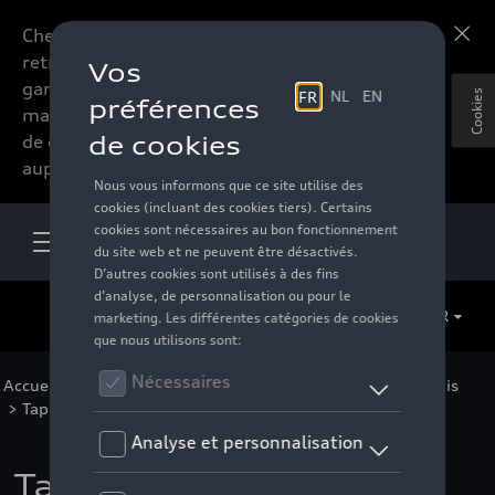
Chers accessoires-lovers,
En savoir plus
retrouvez dorénavant toute la
gamme d’accessoires de votre
Cookies
marque préférée sous forme
de catalogue à commander
auprès de votre distributeur.
FR
Accueil
>
Pour votre Audi
>
Confort et protection
>
Tapis
>
Tapis en caoutchouc
> Détail
Tapis en caoutchouc