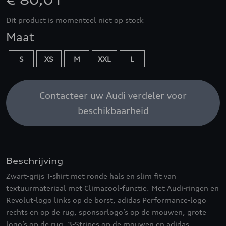
€ 80,01
Dit product is momenteel niet op stock
Maat
S
XS
M
XXL
L
Contacteer uw Audi verdeler voor
beschikbaarheid
Beschrijving
Zwart-grijs T-shirt met ronde hals en slim fit van
textuurmateriaal met Climacool-functie. Met Audi-ringen en
Revolut-logo links op de borst, adidas Performance-logo
rechts en op de rug, sponsorlogo’s op de mouwen, grote
logo’s op de rug, 3-Stripes op de mouwen en adidas