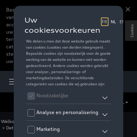
Beste accessoires-lovers,
Meer informatie
vanaf nu kan u het hele
accessoire assortiment van
Cookies
uw favoriete merk
terugvinden in de online
catalogus. Deze kunnen
steeds besteld worden via
uw verdeler.
NL
Welkom
>
Voor u
>
F1 Collectie
>
Kleding
>
Vrouwen
> Detail