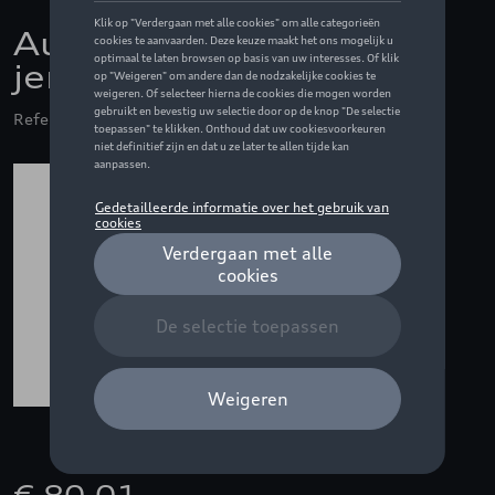
Audi F1 Mechanics
jersey, grijs - XL
Referentie: ZZQ3132603205