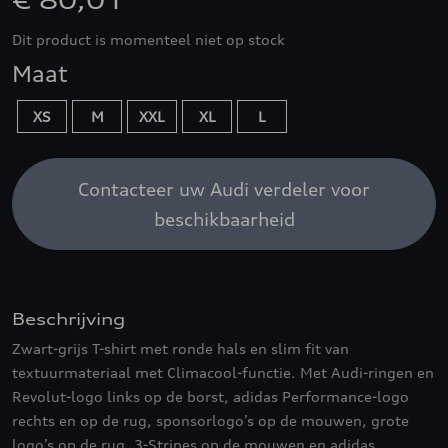
€ 80,01
Dit product is momenteel niet op stock
Maat
XS
M
XXL
XL
L
Contacteer uw Audi verdeler voor
beschikbaarheid
Beschrijving
Zwart-grijs T-shirt met ronde hals en slim fit van
textuurmateriaal met Climacool-functie. Met Audi-ringen en
Revolut-logo links op de borst, adidas Performance-logo
rechts en op de rug, sponsorlogo’s op de mouwen, grote
logo’s op de rug, 3-Stripes op de mouwen en adidas