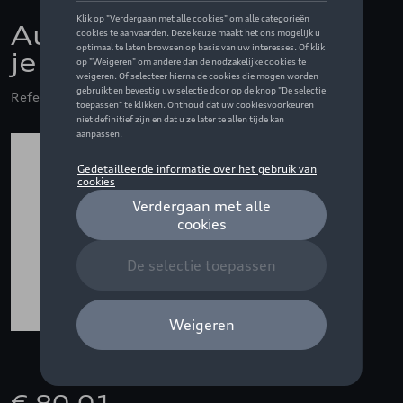
Audi F1 Mechanics
jersey, grijs - S
Referentie: ZZQ3132603202