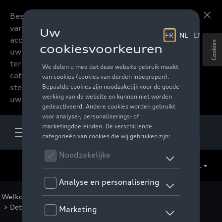
Beste accessoires-lovers,
Meer informatie
vanaf nu kan u het hele
accessoire assortiment van
Cookies
uw favoriete merk
terugvinden in de online
catalogus. Deze kunnen
steeds besteld worden via
uw verdeler.
NL
Welkom
>
Voor u
>
F1 Collectie
>
Kleding
>
Vrouwen
> Detail