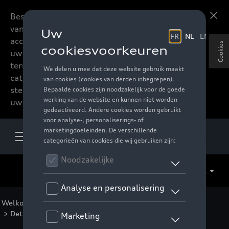
Beste accessoires-lovers,
Meer informatie
vanaf nu kan u het hele
accessoire assortiment van
Cookies
uw favoriete merk
terugvinden in de online
catalogus. Deze kunnen
steeds besteld worden via
uw verdeler.
NL
Welkom
>
Voor u
>
F1 Collectie
>
Kleding
>
Vrouwen
> Detail