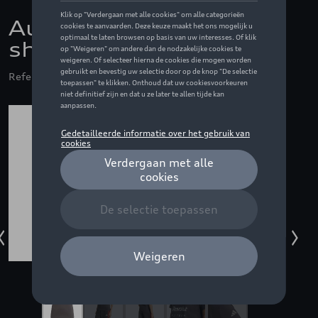
Audi F1 Fan grafisch t-
shirt, grijs - XL
Referentie: ZZQ3132600605