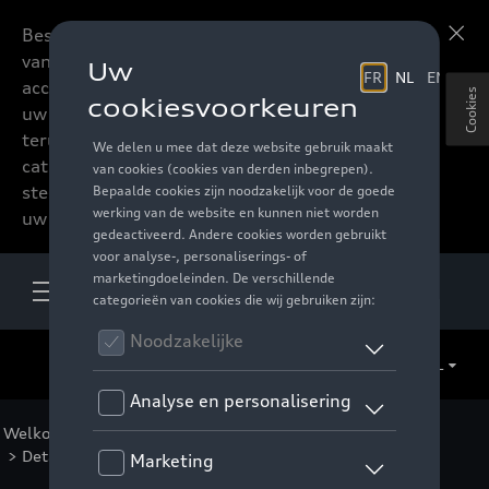
Beste accessoires-lovers,
Meer informatie
vanaf nu kan u het hele
accessoire assortiment van
Cookies
uw favoriete merk
terugvinden in de online
catalogus. Deze kunnen
steeds besteld worden via
uw verdeler.
NL
Welkom
>
Voor u
>
F1 Collectie
>
Kleding
>
Vrouwen
> Detail