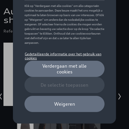
Audi F1 Fan grafisch t-
shirt, grijs - L
Referentie: ZZQ3132600604