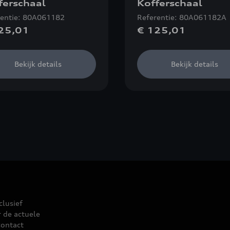
ferschaal
Kofferschaal
rentie: 80A061182
Referentie: 80A061182A
25,01
€ 125,01
Bekijk details
Bekijk details
clusief
r de actuele
contact