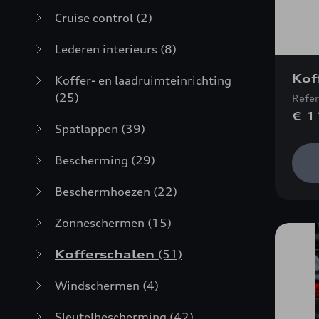
Cruise control
(2)
Lederen interieurs
(8)
Kof
Koffer- en laadruimteinrichting
(25)
Refe
€ 1
Spatlappen
(39)
Bescherming
(29)
Beschermhoezen
(22)
Zonneschermen
(15)
Kofferschalen
(51)
Windschermen
(4)
Sleutelbescherming
(42)