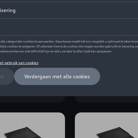
ferbekleding
Kofferbekleding
rentie: 4M0061165
Referentie: 8W9061165
85,00
€ 305,00
Bekijk details
Bekijk details