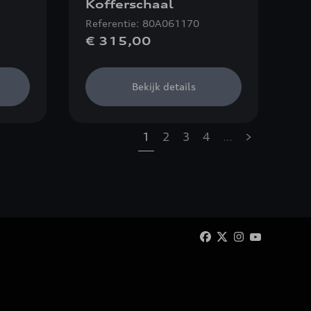
Kofferschaal
Referentie: 80A061170
€ 315,00
Bekijk details
1
2
3
4
…
»