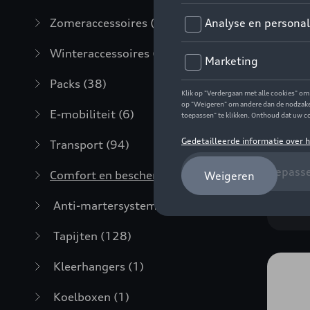
Zomeraccessoires
(7)
Winteraccessoires
(20)
Packs
(38)
Kof
E-mobiliteit
(6)
Refe
Transport
(94)
€ 2
Comfort en bescherming
(373)
Anti-martersystemen
(3)
Tapijten
(128)
Kleerhangers
(1)
Koelboxen
(1)