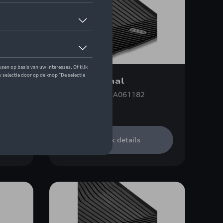
Kofferschaal
Referentie: 8MA061182
€ 125,01
Bekijk details