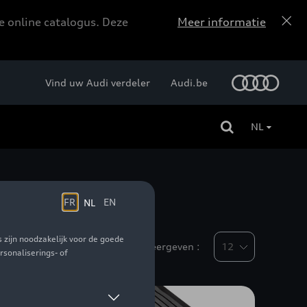
e online catalogus. Deze
Meer informatie
Vind uw Audi verdeler
Audi.be
NL
Weergeven :