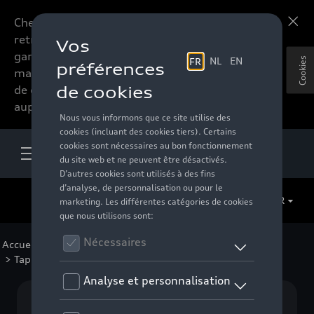
Chers accessoires-lovers,
En savoir plus
retrouvez dorénavant toute la
gamme d’accessoires de votre
Cookies
marque préférée sous forme
de catalogue à commander
auprès de votre distributeur.
FR
Accueil
>
Pour votre Audi
>
Confort et protection
> Tapis et coquilles de coffre
Aucun modèle sélectionné (Tout afficher)