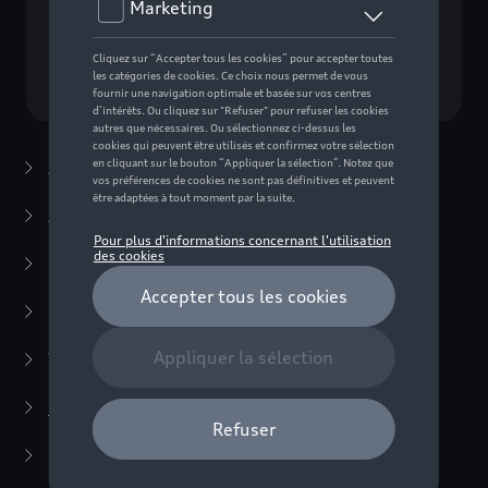
Choisissez un modèle
Accessoires d'été
(7)
Accessoires d'hiver
(20)
Packs
(38)
E-mobilité
(6)
Transport
(94)
Confort et protection
(373)
Systèmes anti-martre
(3)