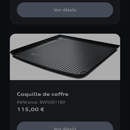
Voir détails
Coquille de coffre
Référence: 8W5061180
115,00 €
Voir détails