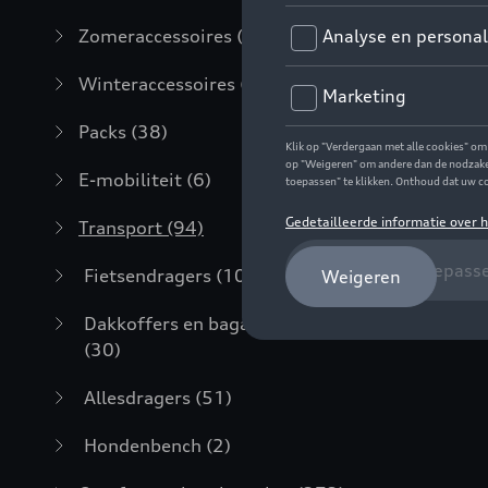
Zomeraccessoires
(7)
Winteraccessoires
(20)
Packs
(38)
E-mobiliteit
(6)
Transport
(94)
Fietsendragers
(10)
Dakkoffers en bagagerekken
(30)
Allesdragers
(51)
Hondenbench
(2)