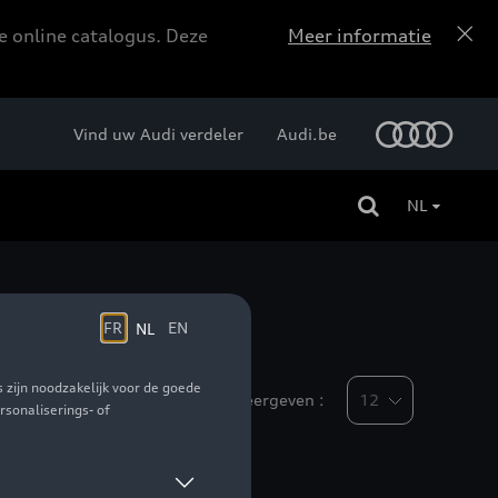
e online catalogus. Deze
Meer informatie
Vind uw Audi verdeler
Audi.be
NL
Weergeven :