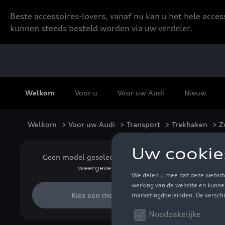
Beste accessoires-lovers, vanaf nu kan u het hele acce
kunnen steeds besteld worden via uw verdeler.
Welkom
Voor u
Voor uw Audi
Nieuw
Welkom
>
Voor uw Audi
>
Transport
>
Trekhaken
> Z
Zw
Geen model geselecteerd (Alles
weergeven)
Kies een model