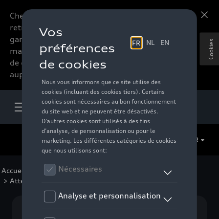
Chers accessoires-lovers,
En savoir plus
retrouvez dorénavant toute la
gamme d’accessoires de votre
Cookies
marque préférée sous forme
de catalogue à commander
auprès de votre distributeur.
FR
Accueil
>
Pour votre Audi
>
Transport
>
Attelages
> Attelages pivotants
Aucun modèle sélectionné (Tout afficher)