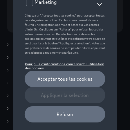
Choisissez un modèle
Accessoires d'été
(7)
Accessoires d'hiver
(20)
Packs
(38)
E-mobilité
(6)
Transport
(94)
Porte-vélos
(10)
Coffres de toit et porte-bagages
(30)