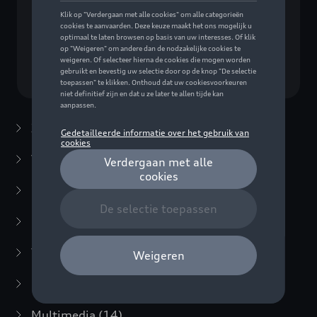
Geen model geselecteerd (Alles weergeven)
Kies een model
Zomeraccessoires
(7)
Winteraccessoires
(20)
Packs
(38)
E-mobiliteit
(6)
Transport
(94)
Comfort en bescherming
(373)
Multimedia
(14)