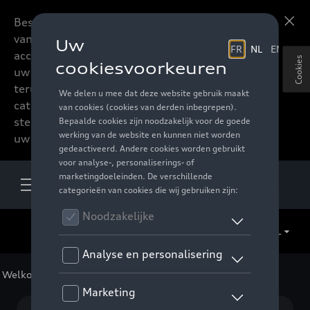
Beste accessoires-lovers,
Meer informatie
vanaf nu kan u het hele
accessoire assortiment van
Cookies
uw favoriete merk
terugvinden in de online
catalogus. Deze kunnen
steeds besteld worden via
uw verdeler.
NL
Welkom
>
Voor uw Audi
>
Multimedia
> Dataplug