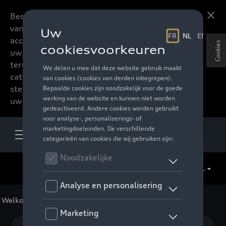
Beste accessoires-lovers,
Meer informatie
vanaf nu kan u het hele
accessoire assortiment van
Cookies
uw favoriete merk
terugvinden in de online
catalogus. Deze kunnen
steeds besteld worden via
uw verdeler.
NL
Welkom
>
Voor uw Audi
>
Lifestyle
> Cobi