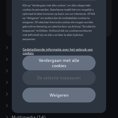
Geen model geselecteerd (Alles weergeven)
Kies een model
Zomeraccessoires
(7)
Winteraccessoires
(20)
Packs
(38)
E-mobiliteit
(6)
Transport
(94)
Comfort en bescherming
(373)
Multimedia
(14)