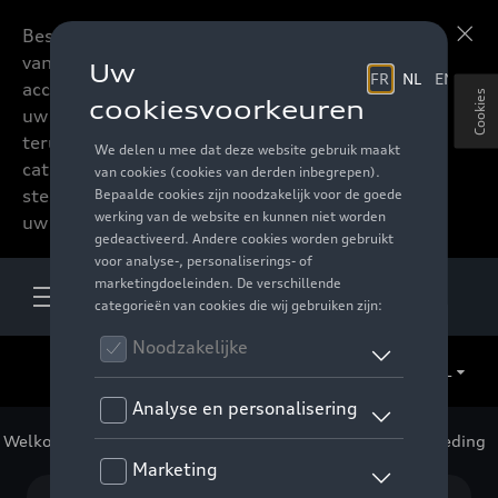
Beste accessoires-lovers,
Meer informatie
vanaf nu kan u het hele
accessoire assortiment van
Cookies
uw favoriete merk
terugvinden in de online
catalogus. Deze kunnen
steeds besteld worden via
uw verdeler.
NL
Welkom
>
Voor uw Audi
>
Lifestyle
>
ID Collectie
> Kleding