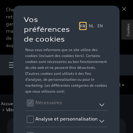
Chers accessoires-lovers,
En savoir plus
retrouvez dorénavant toute la
gamme d’accessoires de votre
Cookies
marque préférée sous forme
de catalogue à commander
auprès de votre distributeur.
FR
Accueil
>
Pour votre Audi
>
Lifestyle
>
ID Collection
> Vêtements
Aucun modèle sélectionné (Tout afficher)