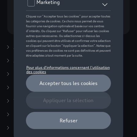
Choisissez un modèle
Accessoires d'été
(7)
Accessoires d'hiver
(20)
Packs
(38)
E-mobilité
(6)
Transport
(94)
Confort et protection
(373)
Multimédia
(14)