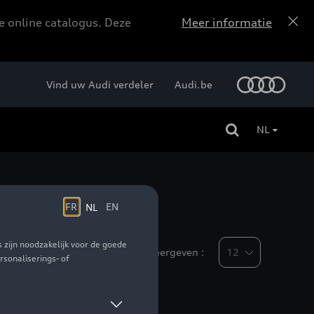
e online catalogus. Deze
Meer informatie
Vind uw Audi verdeler
Audi.be
NL
Weergeven :