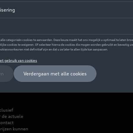
clusief
r de actuele
contact
rijzen kunnen