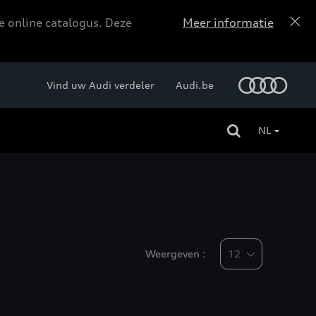
e online catalogus. Deze
Meer informatie
Vind uw Audi verdeler
Audi.be
NL
Weergeven :