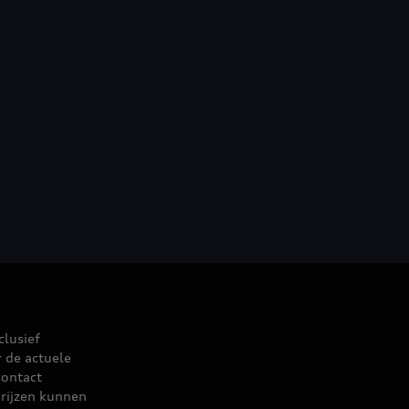
clusief
r de actuele
contact
rijzen kunnen