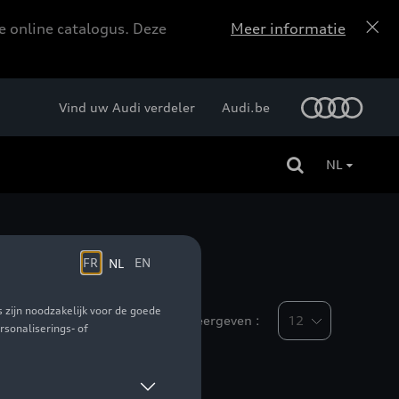
e online catalogus. Deze
Meer informatie
Vind uw Audi verdeler
Audi.be
NL
s
Weergeven :