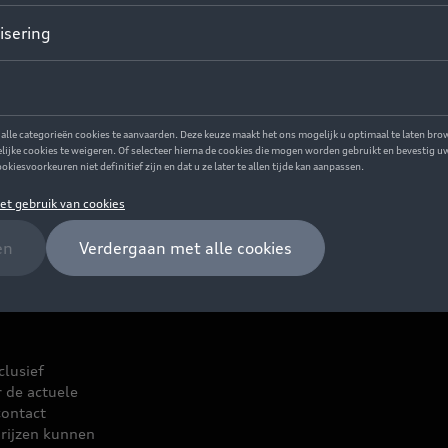
clusief
r de actuele
contact
rijzen kunnen