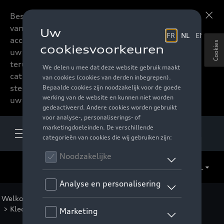
Beste accessoires-lovers,
Meer informatie
vanaf nu kan u het hele
accessoire assortiment van
Cookies
uw favoriete merk
terugvinden in de online
catalogus. Deze kunnen
steeds besteld worden via
uw verdeler.
NL
Welkom
>
Voor u
>
Audi Sport Collectie
>
Audi Kids
> Kleding