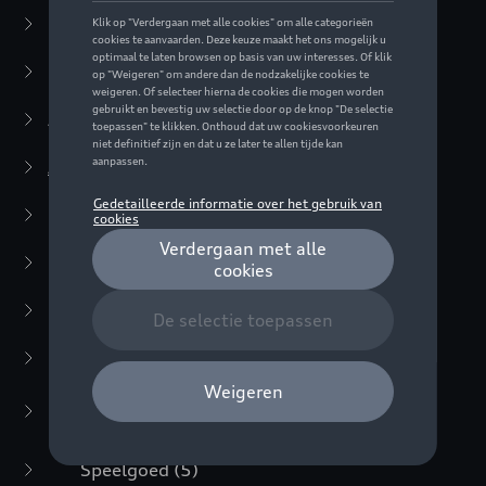
Business Collectie
(59)
Casual Collectie
(57)
Active Collectie
(30)
Audi Sport Collectie
(63)
Special Editions
(16)
Kleding
(9)
Accessoires
(23)
Audi Kids
(15)
Kleding
(4)
Speelgoed
(5)