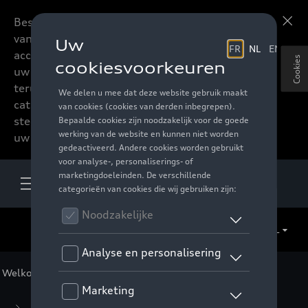
Beste accessoires-lovers,
Meer informatie
vanaf nu kan u het hele
accessoire assortiment van
Cookies
uw favoriete merk
terugvinden in de online
catalogus. Deze kunnen
steeds besteld worden via
uw verdeler.
NL
Welkom
>
Voor u
>
Audi Sport Collectie
> Accessoires