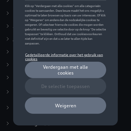
Business Collectie
(59)
Casual Collectie
(57)
Active Collectie
(30)
Audi Sport Collectie
(63)
Special Editions
(16)
Kleding
(9)
Accessoires
(23)
Bagage
(3)
Zonnebrillen
(1)
Horloges
(2)