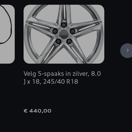
Velg 5-spaaks in zilver, 8.0
Velg 5-
J x 18, 245/40 R18
x 20,
€ 440,00
€ 520