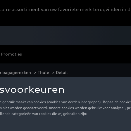
ssoire assortiment van uw favoriete merk terugvinden in d
Promoties
n bagagerekken
>
Thule
> Detail
L titan glossy
€ 999,94