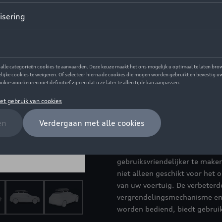
Dit product is momenteel niet
Contacteer uw 
Introductie
Design meets functionality
Beschrijving
Ontdek de combinatie van mode
Ons nieuwste dakkofferontwer
gebruiksvriendelijker te maken.
niet alleen geschikt voor het 
van uw voertuig. De verbeterde
vergrendelingsmechanisme en 
worden bediend, biedt gebruiks