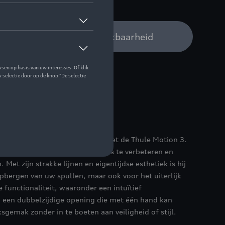
 op stock
Audi verdeler voor beschikbaarheid
rn design en functionaliteit met de Thule Motion 3.
p is gemoderniseerd om uw reis te verbeteren en
 Met zijn strakke lijnen en eigentijdse esthetiek is hij
opbergen van uw spullen, maar ook voor het uiterlijk
 functionaliteit, waaronder een intuïtief
een dubbelzijdige opening die met één hand kan
gemak zonder in te boeten aan veiligheid of stijl.