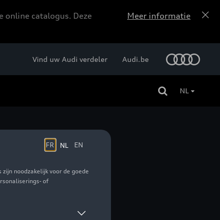
e online catalogus. Deze
Meer informatie
Vind uw Audi verdeler
Audi.be
NL