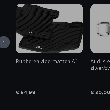
Rubberen vloermatten A1
Audi sl
zilver/z
€ 54,99
€ 30,0