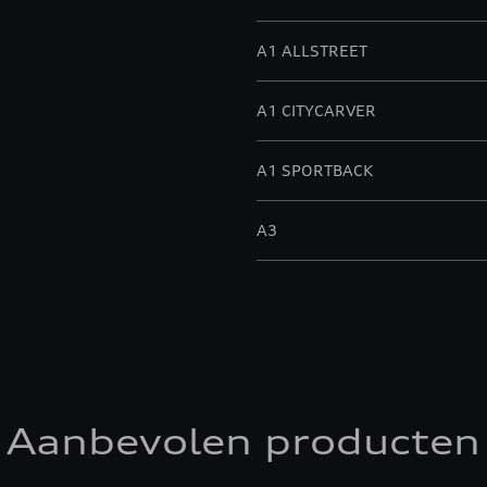
A1 ALLSTREET
A1 CITYCARVER
A1 SPORTBACK
A3
A3 ALLSTREET
A3 BERLINE
A3 SPORTBACK
Aanbevolen producten
A4 ALLROAD QUATTRO