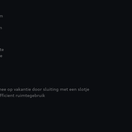
cm
m
te
te
mee op vakantie door sluiting met een slotje
fficient ruimtegebruik