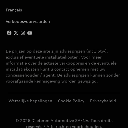
Français
Q5
Verkoopsvoorwaarden
Q5 SPORTBACK
Q6 E-TRON
De prijzen op deze site zijn adviesprijzen (incl. btw),
exclusief eventuele installatiekosten. Voor meer
Q6 SPORTBACK E-TRON
informatie over de actuele verkoopprijs en de eventuele
installatiekosten kunt u contact opnemen met uw
Q7
concessiehouder / agent. De adviesprijzen kunnen zonder
voorafgaande kennisgeving worden gewijzigd.
Q8
Wettelijke bepalingen
Cookie Policy
Privacybeleid
Q8 E-TRON
© 2026 D'Ieteren Automotive SA/NV. Tous droits
Q8 SPORTBACK E-TRON
réservés / Alle rechten voorbehouden.