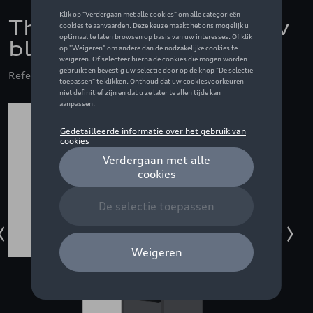
Thule Motion 3 XXL Low
black glossy
Referentie: THU639500