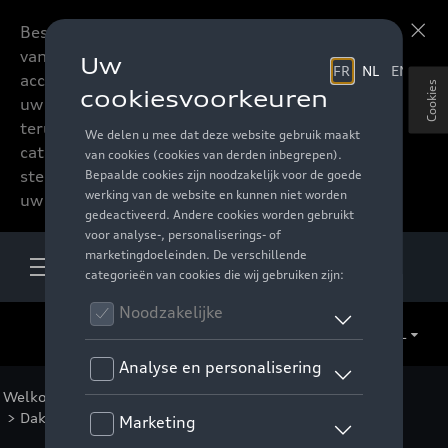
Beste accessoires-lovers,
Meer informatie
vanaf nu kan u het hele
accessoire assortiment van
Cookies
uw favoriete merk
terugvinden in de online
catalogus. Deze kunnen
steeds besteld worden via
uw verdeler.
NL
Welkom
>
Catalogus Audi
>
Transport
>
Dakkoffers en bagagerekken
>
Thule
> Detail