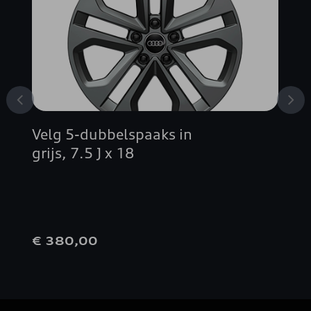
A6 SPORTBACK E-TRON
A7 SPORTBACK
A8
Velg 5-dubbelspaaks in
E-TRON
grijs, 7.5 J x 18
E-TRON S
E-TRON SPORTBACK
€ 380,00
Q4 E-TRON
Q4 SPORTBACK E-TRON