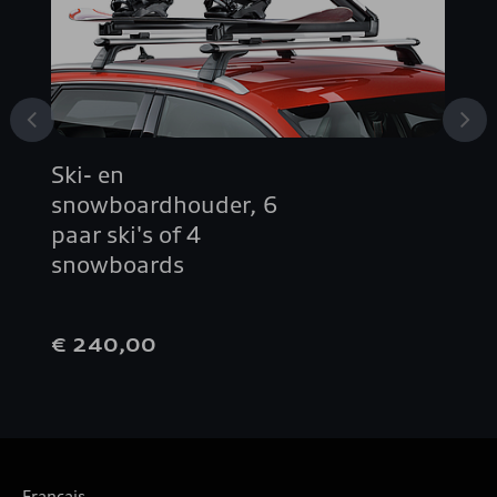
A4 BERLINE
A5 AVANT
A5 BERLINE
Ski- en
A5 CABRIOLET
snowboardhouder, 6
paar ski's of 4
A5 COUPÉ
snowboards
A5 SPORTBACK
€ 240,00
A6 ALLROAD QUATTRO
A6 AVANT
Français