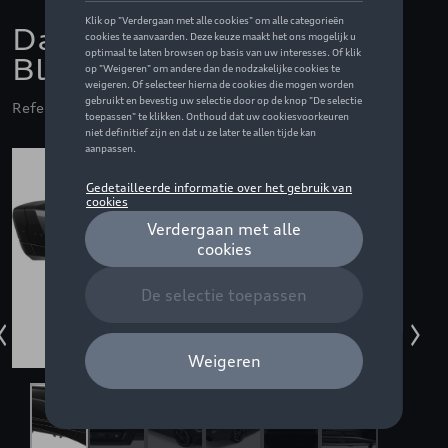
Dakkoffer Vector L -
Black Metallic
Referentie: THU613701