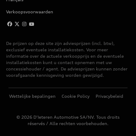
A6 AVANT E-TRON
Verkoopsvoorwaarden
A6 BERLINE
A6 SPORTBACK E-TRON
De prijzen op deze site zijn adviesprijzen (incl. btw),
exclusief eventuele installatiekosten. Voor meer
A7 SPORTBACK
informatie over de actuele verkoopprijs en de eventuele
installatiekosten kunt u contact opnemen met uw
A8
concessiehouder / agent. De adviesprijzen kunnen zonder
voorafgaande kennisgeving worden gewijzigd.
A8 W12
Wettelijke bepalingen
Cookie Policy
Privacybeleid
E-TRON
© 2026 D'Ieteren Automotive SA/NV. Tous droits
E-TRON S
réservés / Alle rechten voorbehouden.
E-TRON SPORTBACK