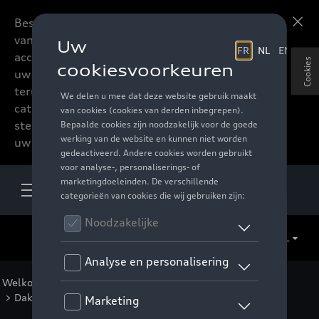
Beste accessoires-lovers,
Meer informatie
vanaf nu kan u het hele
accessoire assortiment van
Cookies
uw favoriete merk
terugvinden in de online
catalogus. Deze kunnen
steeds besteld worden via
uw verdeler.
NL
Welkom
>
Catalogus Audi
>
Transport
>
Dakkoffers en bagagerekken
>
Thule
> Detail