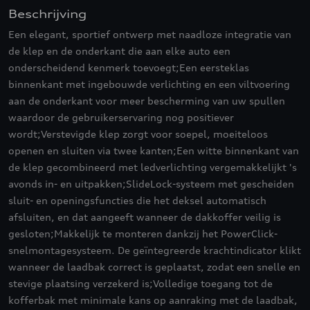
Beschrijving
Een elegant, sportief ontwerp met naadloze integratie van
de klep en de onderkant die aan elke auto een
onderscheidend kenmerk toevoegt;Een eersteklas
binnenkant met ingebouwde verlichting en een viltvoering
aan de onderkant voor meer bescherming van uw spullen
waardoor de gebruikerservaring nog positiever
wordt;Verstevigde klep zorgt voor soepel, moeiteloos
openen en sluiten via twee kanten;Een witte binnenkant van
de klep gecombineerd met ledverlichting vergemakkelijkt 's
avonds in- en uitpakken;SlideLock-systeem met gescheiden
sluit- en openingsfuncties die het deksel automatisch
afsluiten, en dat aangeeft wanneer de dakkoffer veilig is
gesloten;Makkelijk te monteren dankzij het PowerClick-
snelmontagesysteem. De geïntegreerde krachtindicator klikt
wanneer de laadbak correct is geplaatst, zodat een snelle en
stevige plaatsing verzekerd is;Volledige toegang tot de
kofferbak met minimale kans op aanraking met de laadbak,