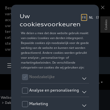
Beste accessoires-lovers,
Meer informatie
vanaf nu kan u het hele
accessoire assortiment van
Cookies
uw favoriete merk
terugvinden in de online
catalogus. Deze kunnen
steeds besteld worden via
uw verdeler.
NL
Welkom
>
Catalogus Audi
>
Transport
>
Dakkoffers en bagagerekken
>
Thule
> Detail