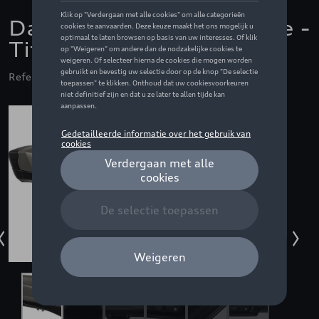
Dakkoffer Vector Alpine -
Titan Matte
Referentie: THU613500