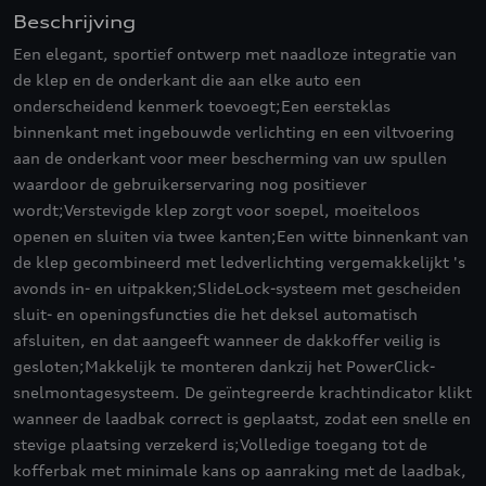
Beschrijving
Een elegant, sportief ontwerp met naadloze integratie van
de klep en de onderkant die aan elke auto een
onderscheidend kenmerk toevoegt;Een eersteklas
binnenkant met ingebouwde verlichting en een viltvoering
aan de onderkant voor meer bescherming van uw spullen
waardoor de gebruikerservaring nog positiever
wordt;Verstevigde klep zorgt voor soepel, moeiteloos
openen en sluiten via twee kanten;Een witte binnenkant van
de klep gecombineerd met ledverlichting vergemakkelijkt 's
avonds in- en uitpakken;SlideLock-systeem met gescheiden
sluit- en openingsfuncties die het deksel automatisch
afsluiten, en dat aangeeft wanneer de dakkoffer veilig is
gesloten;Makkelijk te monteren dankzij het PowerClick-
snelmontagesysteem. De geïntegreerde krachtindicator klikt
wanneer de laadbak correct is geplaatst, zodat een snelle en
stevige plaatsing verzekerd is;Volledige toegang tot de
kofferbak met minimale kans op aanraking met de laadbak,