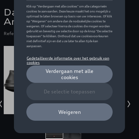
Dakkoffer Touring L -
Anthracite aeroskin
Referentie: THU634804