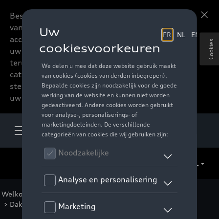
Beste accessoires-lovers,
Meer informatie
vanaf nu kan u het hele
accessoire assortiment van
Cookies
uw favoriete merk
terugvinden in de online
catalogus. Deze kunnen
steeds besteld worden via
uw verdeler.
NL
Welkom
>
Catalogus Audi
>
Transport
>
Dakkoffers en bagagerekken
>
Thule
> Detail