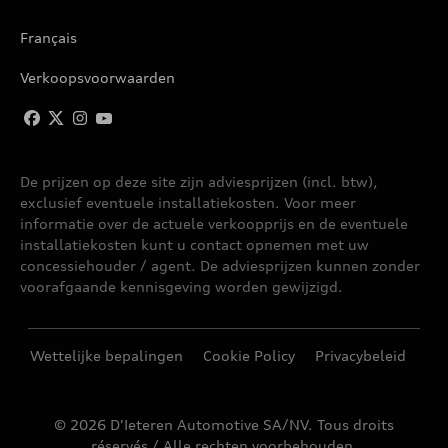
Q4 SPORTBACK E-TRON
Français
Q5
Verkoopsvoorwaarden
Q5 SPORTBACK
De prijzen op deze site zijn adviesprijzen (incl. btw),
Q6 E-TRON
exclusief eventuele installatiekosten. Voor meer
informatie over de actuele verkoopprijs en de eventuele
Q6 SPORTBACK E-TRON
installatiekosten kunt u contact opnemen met uw
concessiehouder / agent. De adviesprijzen kunnen zonder
voorafgaande kennisgeving worden gewijzigd.
Q7
Q8
Wettelijke bepalingen
Cookie Policy
Privacybeleid
Q8 E-TRON
© 2026 D'Ieteren Automotive SA/NV. Tous droits
réservés / Alle rechten voorbehouden.