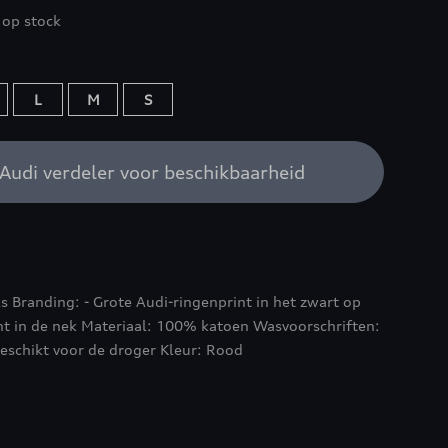
 op stock
L
M
S
Audi verdeler voor beschikbaarheid
ls Branding: - Grote Audi-ringenprint in het zwart op
nt in de nek Materiaal: 100% katoen Wasvoorschriften:
geschikt voor de droger Kleur: Rood