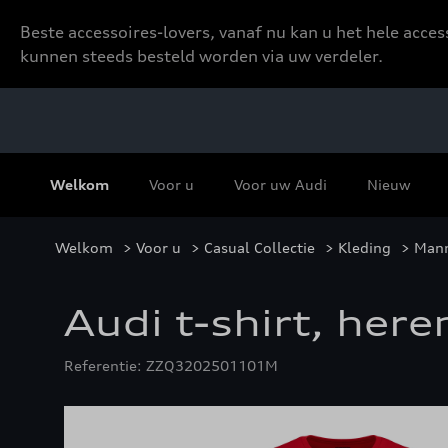
Beste accessoires-lovers, vanaf nu kan u het hele acce
kunnen steeds besteld worden via uw verdeler.
Welkom
Voor u
Voor uw Audi
Nieuw
Welkom
>
Voor u
>
Casual Collectie
>
Kleding
>
Man
Audi t-shirt, here
Referentie: ZZQ3202501101M