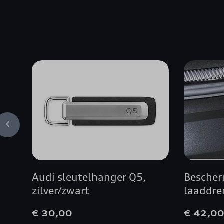
Audi sleutelhanger Q5,
Bescher
zilver/zwart
laaddr
€ 30,00
€ 42,0