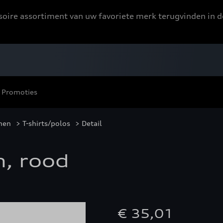
ssoire assortiment van uw favoriete merk terugvinden in d
Promoties
nen
>
T-shirts/polos
> Detail
n, rood
€ 35,01