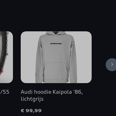
5/55
Audi hoodie Kaipola '86,
Sticke
lichtgrijs
quattr
€ 99,99
€ 125