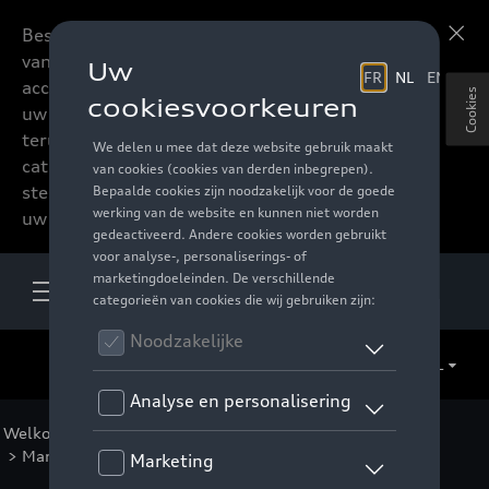
Beste accessoires-lovers,
Meer informatie
vanaf nu kan u het hele
accessoire assortiment van
Cookies
uw favoriete merk
terugvinden in de online
catalogus. Deze kunnen
steeds besteld worden via
uw verdeler.
NL
Welkom
>
Voor u
>
Audi Sport Collectie
>
Kleding
>
Mannen
>
T-shirts/polos
> Detail