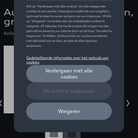
Audi Sport t-shirt, heren,
grijs melange - 3XL
Referentie: ZZQ3132502007