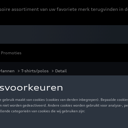
ssoire assortiment van uw favoriete merk terugvinden in d
Promoties
Mannen
>
T-shirts/polos
> Detail
rt, heren, grijs gemê
€ 35,01