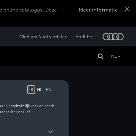
e online catalogus. Deze
Meer informatie
Vind uw Audi verdeler
Audi.be
NL
leerd - L