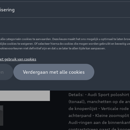
Dit product is momenteel niet
Maat
M
S
Contacteer uw 
Beschrijving
De klassieker in de garderobe 
Details: - Audi Sport poloshi
(tonaal), manchetten op de ar
de knopenlijst - Verticale ro
achterpand - Kleine zoomsplit 
Audi-ringen aan de binnenkant
contraststreep naast de knope