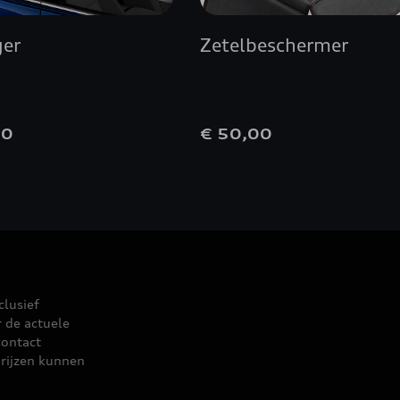
ger
Zetelbeschermer
00
€ 50,00
clusief
r de actuele
contact
rijzen kunnen