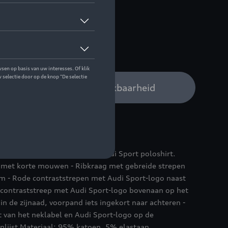
 op stock
Audi verdeler voor beschikbaarheid
van elke Audi Sport-fan: het Audi Sport poloshirt.
rt met korte mouwen - Ribkraag met gebreide strepen
m - Rode contraststrepen met Audi Sport-logo naast
de contraststreep met Audi Sport-logo bovenaan op het
in de zijnaad, voorpand iets ingekort naar achteren -
 van het neklabel en Audi Sport-logo op de
nlijst Materiaal: 95% katoen, 5% elastaan