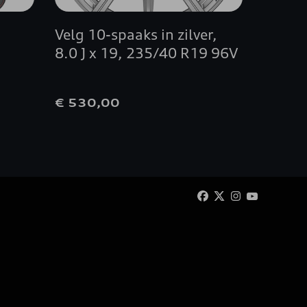
Velg 10-spaaks in zilver,
Audi h
8.0 J x 19, 235/40 R19 96V
oranje
€ 530,00
€ 170