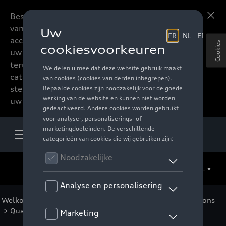
Beste accessoires-lovers,
Meer informatie
vanaf nu kan u het hele
accessoire assortiment van
Cookies
uw favoriete merk
terugvinden in de online
catalogus. Deze kunnen
steeds besteld worden via
uw verdeler.
NL
Welkom
>
Voor u
>
Audi Sport Collectie
>
Special Editions
>
Quattro Pulse
> Detail