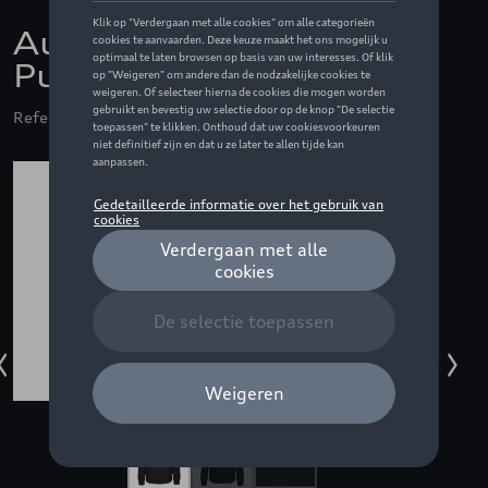
Audi hoodie Quattro
Pulse - XL
Referentie: ZZQ3132609705