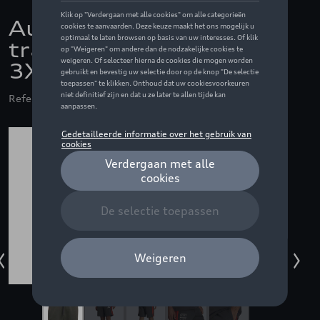
Audi F1 Fan korte
trainingsbroek, grijs -
3XL
Referentie: ZZQ3132601107