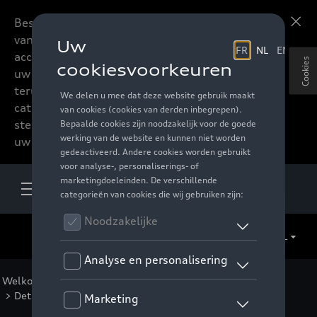
Beste accessoires-lovers,
Meer informatie
vanaf nu kan u het hele
accessoire assortiment van
Cookies
uw favoriete merk
terugvinden in de online
catalogus. Deze kunnen
steeds besteld worden via
uw verdeler.
NL
Welkom
>
Voor u
>
F1 Collectie
>
Kleding
>
Mannen
> Detail