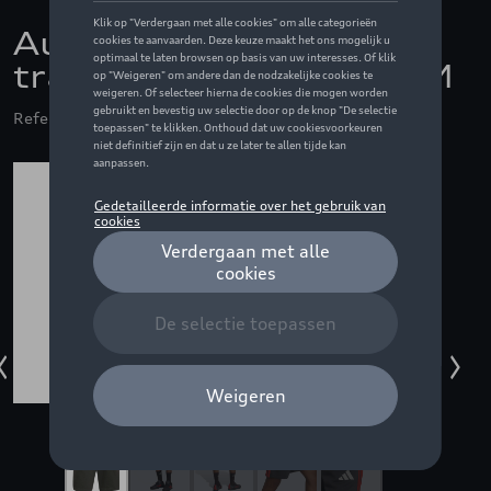
Audi F1 Fan korte
trainingsbroek, grijs - M
Referentie: ZZQ3132601103