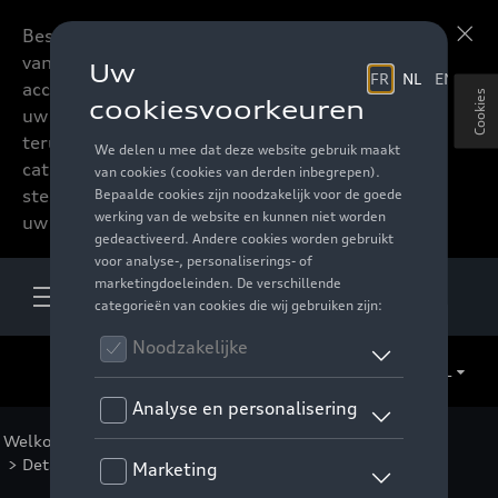
Beste accessoires-lovers,
Meer informatie
vanaf nu kan u het hele
accessoire assortiment van
Cookies
uw favoriete merk
terugvinden in de online
catalogus. Deze kunnen
steeds besteld worden via
uw verdeler.
NL
Welkom
>
Voor u
>
F1 Collectie
>
Kleding
>
Mannen
> Detail